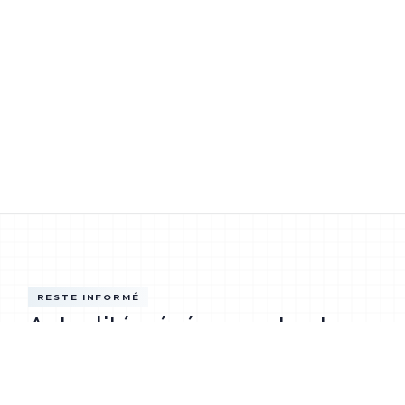
RESTE INFORMÉ
Actualités, événements et
projets du lycée
VOIR TOUT