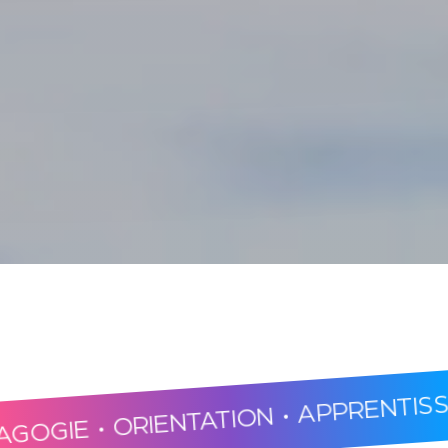
E • ORIENTATION • APPRENTISSAGE •
RESPECT • ÉCOUTE •