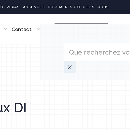
AQ
REPAS
ABSENCES
DOCUMENTS OFFICIELS
JOBS
Contact
ACCÈS AUX PORTAILS
ux DI