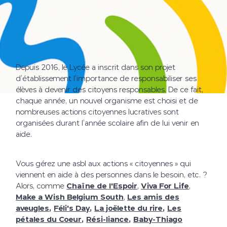
Depuis 2016, le Lycée a inscrit dans son projet
d’établissement l’importance de responsabiliser ses
élèves à devenir des citoyens responsables. De ce fait,
chaque année, un nouvel organisme est choisi et de
nombreuses actions citoyennes lucratives sont
organisées durant l’année scolaire afin de lui venir en
aide.
Vous gérez une asbl aux actions « citoyennes » qui
viennent en aide à des personnes dans le besoin, etc. ?
Alors, comme
Chaîne de l'Espoir
,
Viva For Life
,
Make a Wish Belgium South
,
Les amis des
aveugles
,
Féli's Day
,
La joëlette du rire
,
Les
pétales du Coeur
,
Rési-liance
,
Baby-Thiago